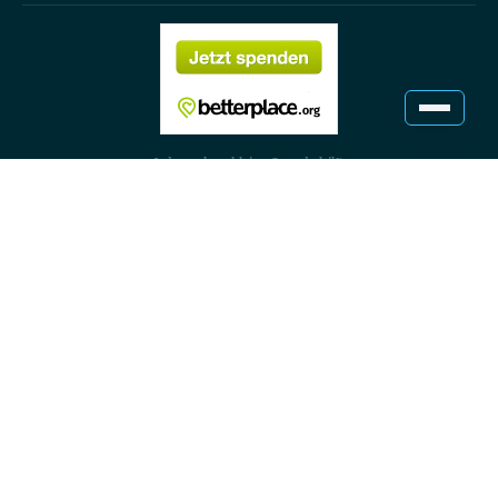
Jede noch so kleine Spende hilft,
den Bye Bye Plastik Gedanken voranzutreiben.
Deutsch
Englisch
Follow our journey
Datenschutz
Impressum
©2024 Bye Bye Plastik gUG