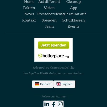
Home
Act different
Cleanup
Fakten
Vision
App
News
Pressebereich
Sylt räumt auf
Kontakt
Spenden
Schulklassen
Team
Events
Jede noch so kleine Spende hilft,
den Bye Bye Plastik Gedanken voranzutreiben.
Deutsch
Englisch
Follow our journey