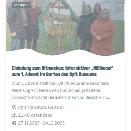
Sonstiges
Einladung zum Mitmachen: Interaktiver „Müllboom“
zum 1. Advent im Garten des Sylt Museums
Zum 1. Advent stellt das Sylt Museum eine besondere
Neuerung vor: Neben den traditionell gestalteten
Jöölbooms erwartet Besucherinnen und Besucher in
diesem Jahr ein außergewöhnlicher „Müllboom“. Die
Sylt Museum, Keitum
interaktive Installation ist in Zusammenarbeit mit Bye Bye
21-40 Attendees
Plastik und der Künstlerin Linn Andresen entstanden und
27.11.2025
- 24.12.2025
lädt alle Interessierten ein, selbst aktiv zu werden.