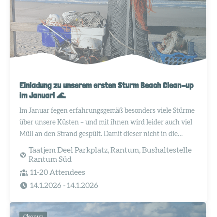
Einladung zu unserem ersten Sturm Beach Clean-up
im Januar! 🌊
Im Januar fegen erfahrungsgemäß besonders viele Stürme
über unsere Küsten – und mit ihnen wird leider auch viel
Müll an den Strand gespült. Damit dieser nicht in die
Dünen fliegt, unter dem Sand verschwindet oder zurück
Taatjem Deel Parkplatz, Rantum, Bushaltestelle
ins Meer gelangt, wollen wir schnell handeln.
Rantum Süd
11-20 Attendees
14.1.2026
- 14.1.2026
Cleanup