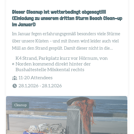
Dieser Cleanup ist wetterbedingt abgesagt!!!!
(Einladung zu unserem dritten Sturm Beach Clean-up
im Januar!)
Im Januar fegen erfahrungsgemäß besonders viele Stürme
über unsere Küsten – und mit ihnen wird leider auch viel
Müll an den Strand gespült. Damit dieser nicht in die
Dünen fliegt, unter dem Sand verschwindet oder zurück
K4 Strand, Parkplatz kurz vor Hörnum, von
ins Meer gelangt, wollen wir schnell handeln.
Norden kommend direkt hinter der
Bushaltestelle Möskental rechts
11-20 Attendees
28.1.2026
- 28.1.2026
Cleanup