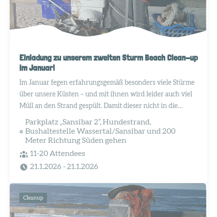
Einladung zu unserem zweiten Sturm Beach Clean-up
im Januar!
Im Januar fegen erfahrungsgemäß besonders viele Stürme
über unsere Küsten – und mit ihnen wird leider auch viel
Müll an den Strand gespült. Damit dieser nicht in die
Dünen fliegt, unter dem Sand verschwindet oder zurück
Parkplatz „Sansibar 2“, Hundestrand,
ins Meer gelangt, wollen wir schnell handeln.
Bushaltestelle Wassertal/Sansibar und 200
Meter Richtung Süden gehen
11-20 Attendees
21.1.2026
- 21.1.2026
Cleanup